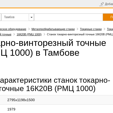
Доба
П
еское оборудование
Металлообрабатывающие станки
Токарные станки
Тока
й точные
16К20В (РМЦ 1000)
Станок токарно-винторезный точные 16К20В (РМЦ
арно-винторезный точные
Ц 1000) в Тамбове
арактеристики станок токарно-
точные 16К20В (РМЦ 1000)
2795x1198x1500
1979