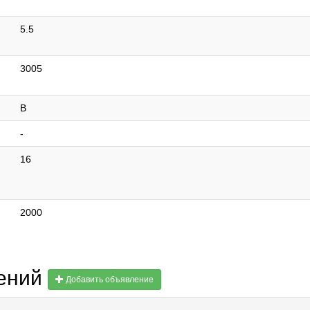
5.5
3005
В
-
16
2000
лений
Добавить объявление