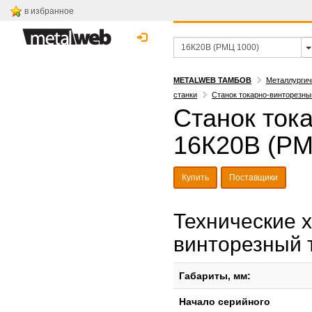
в избранное
METALWEB ТАМБОВ
Металлургич
станки
Станок токарно-винторезны
Станок ток
16К20В (РМ
Купить
Поставщики
Технические х
винторезный 
Габариты, мм:
Начало серийного