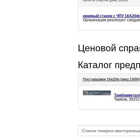
Купить 16к20в (рмц 1000)
окарный станок с ЧПУ 16А20ф
Организация реализует следу
Ценовой спр
Каталог пред
Поставщики 16к20в (рмц 1000)
Тамбовмета
Тамбов, 39252