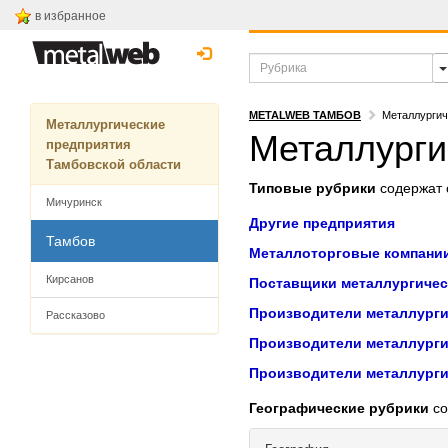
в избранное
METALWEB ТАМБОВ
Металлургич
Металлургические
Металлурги
предприятия
Тамбовской области
Типовые рубрики
содержат с
Мичуринск
Другие предприятия
Тамбов
Металлоторговые компани
Кирсанов
Поставщики металлургичес
Производители металлурги
Рассказово
Производители металлурги
Производители металлурги
Географические рубрики
со